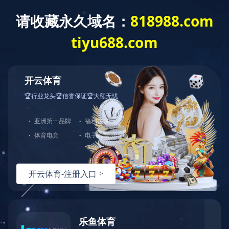
乐鱼官方端网站登录入口
乐鱼官方端网站登录入口
不断的努力，严格要求自己，真诚的为客户服务
乐鱼官方端网站登录入口
关于我们
乐鱼官方端网站登录入口
新闻资讯
产品中心
销售网络
乐鱼官方端网站登录入口-乐鱼leyu（中国）
版权所有 © 2021 乐鱼官方端网站登录入口-乐鱼leyu（中国） All
Rights Reserved