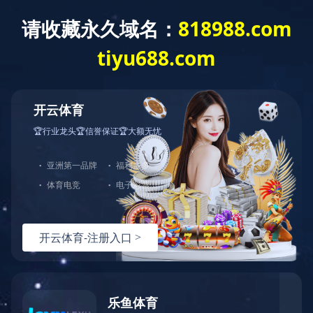
乐鱼官方端网站登录入口
我厂引进新设备（点击进入）
乐鱼官方端网站登录入口-乐鱼leyu（中国） 纸集尘袋 乐鱼官方端网
站登录入口-乐鱼leyu（中国） 周先生0573-88621833 发布时间：
2011-02-19 09:22:30 阅读 6751 次
乐鱼官方端网站登录入口-乐鱼leyu（中国） 纸集尘袋 乐鱼官方端网
站登录入口-乐鱼leyu（中国） .周先生电话0573-88621833 发布时
间：2011-02-19 09:15:34 阅读 6751 次