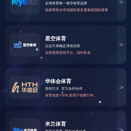
为了适应市场需求，我厂于近日引进了：纸箱双色印刷机、纸箱
装订机、纸箱分切机设备用于生产需要，以满足广大客户的不同需
求。
纸箱双色印刷机