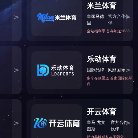
产品中心
销售网络
ved